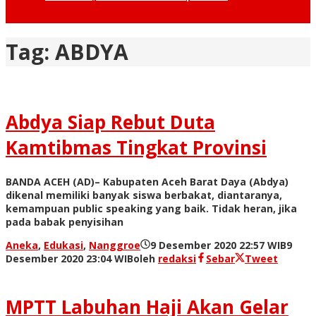
Tag:
ABDYA
Abdya Siap Rebut Duta
Kamtibmas Tingkat Provinsi
BANDA ACEH (AD)– Kabupaten Aceh Barat Daya (Abdya)
dikenal memiliki banyak siswa berbakat, diantaranya,
kemampuan public speaking yang baik. Tidak heran, jika
pada babak penyisihan
Aneka
,
Edukasi
,
Nanggroe
9 Desember 2020 22:57 WIB
9
Desember 2020 23:04 WIB
oleh
redaksi
Sebar
Tweet
MPTT Labuhan Haji Akan Gelar