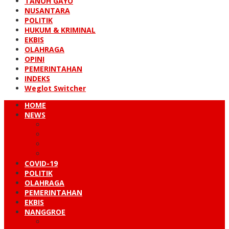
TANOH GAYO
NUSANTARA
POLITIK
HUKUM & KRIMINAL
EKBIS
OLAHRAGA
OPINI
PEMERINTAHAN
INDEKS
Weglot Switcher
HOME
NEWS
PERISTIWA
HUKUM & KRIMINAL
NUSANTARA
DUNIA
COVID-19
POLITIK
OLAHRAGA
PEMERINTAHAN
EKBIS
NANGGROE
LINTAS BARAT