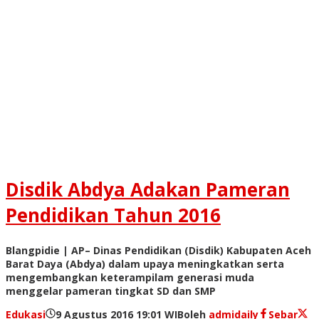
Disdik Abdya Adakan Pameran
Pendidikan Tahun 2016
Blangpidie | AP– Dinas Pendidikan (Disdik) Kabupaten Aceh
Barat Daya (Abdya) dalam upaya meningkatkan serta
mengembangkan keterampilam generasi muda
menggelar pameran tingkat SD dan SMP
Edukasi
9 Agustus 2016 19:01 WIB
oleh
admidaily
Sebar