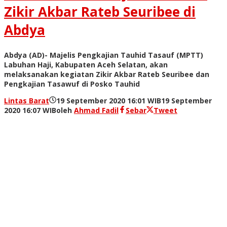
Zikir Akbar Rateb Seuribee di
Abdya
Abdya (AD)- Majelis Pengkajian Tauhid Tasauf (MPTT)
Labuhan Haji, Kabupaten Aceh Selatan, akan
melaksanakan kegiatan Zikir Akbar Rateb Seuribee dan
Pengkajian Tasawuf di Posko Tauhid
Lintas Barat
19 September 2020 16:01 WIB
19 September
2020 16:07 WIB
oleh
Ahmad Fadil
Sebar
Tweet