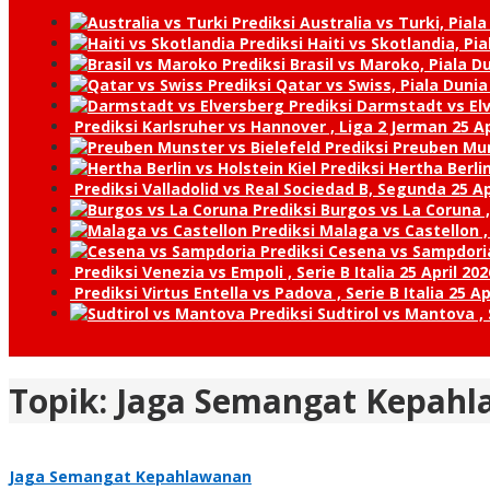
Prediksi Australia vs Turki, Piala
Prediksi Haiti vs Skotlandia, Pia
Prediksi Brasil vs Maroko, Piala Du
Prediksi Qatar vs Swiss, Piala Dunia
Prediksi Darmstadt vs Elv
Prediksi Karlsruher vs Hannover , Liga 2 Jerman 25 Ap
Prediksi Preuben Mun
Prediksi Hertha Berlin
Prediksi Valladolid vs Real Sociedad B, Segunda 25 Ap
Prediksi Burgos vs La Coruna 
Prediksi Malaga vs Castellon ,
Prediksi Cesena vs Sampdoria ,
Prediksi Venezia vs Empoli , Serie B Italia 25 April 202
Prediksi Virtus Entella vs Padova , Serie B Italia 25 Ap
Prediksi Sudtirol vs Mantova , S
Topik:
Jaga Semangat Kepah
Jaga Semangat Kepahlawanan