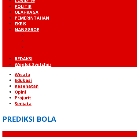
COVID-19
POLITIK
OLAHRAGA
PEMERINTAHAN
EKBIS
NANGGROE
LINTAS BARAT
KUTARAJA
LINTAS TIMUR
TANOH GAYO
REDAKSI
Weglot Switcher
Wisata
Edukasi
Kesehatan
Opini
Prajurit
Senjata
PREDIKSI BOLA