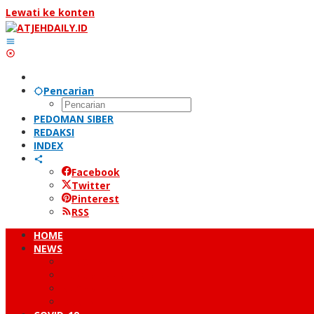
Lewati ke konten
Pencarian
PEDOMAN SIBER
REDAKSI
INDEX
Facebook
Twitter
Pinterest
RSS
HOME
NEWS
PERISTIWA
HUKUM & KRIMINAL
NUSANTARA
DUNIA