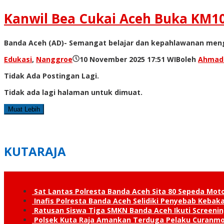
Kanwil Bea Cukai Aceh Buka KM10
Banda Aceh (AD)- Semangat belajar dan kepahlawanan meng
Edukasi
,
Nanggroe
10 November 2025 17:51 WIB
oleh
Ahmad 
Tidak Ada Postingan Lagi.
Tidak ada lagi halaman untuk dimuat.
Muat Lebih
KUTARAJA
Sat Lantas Polresta Banda Aceh Sita 80 Sepeda Mot
Inafis Polresta Banda Aceh Selidiki Penyebab Keba
Ratusan Siswa Tiga SMKN Banda Aceh Ikuti Screenin
Polsek Kuta Raja Amankan Terduga Pelaku Curanmo