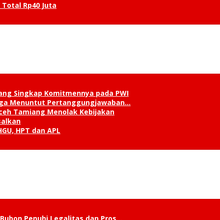
 Total Rp40 Juta
ang Singkap Komitmennya pada PWI
arga Menuntut Pertanggung­jawaban…
ceh Tamiang Menolak Kebijakan
salkan
HGU, HPT dan APL
 Bubon Penuhi Legalitas dan Pros…