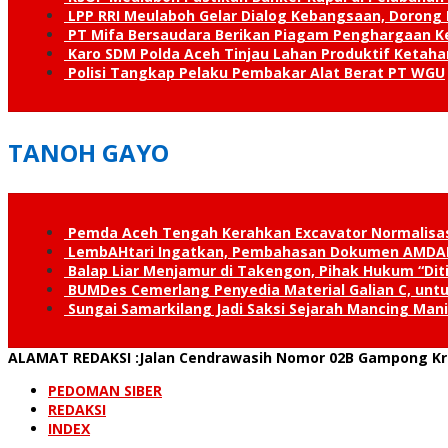
LPP RRI Meulaboh Gelar Dialog Kebangsaan, Dorong 
PT Mifa Bersaudara Berikan Piagam Penghargaan K
Karo SDM Polda Aceh Tinjau Lahan Produktif Ketaha
Polisi Tangkap Pelaku Pembakar Alat Berat PT WGU
TANOH GAYO
Pemda Aceh Tengah Kerahkan Excavator Normalisas
LembAHtari Ingatkan, Pembahasan Dokumen AMDAL 
Balap Liar Menjamur di Takengon, Pihak Hukum “Dit
BUMDes Cemerlang Penyedia Material Galian C, untu
Sungai Samarkilang Jadi Saksi Sejarah Mancing Man
ALAMAT REDAKSI
:Jalan Cendrawasih Nomor 02B Gampong Kra
PEDOMAN SIBER
REDAKSI
INDEX