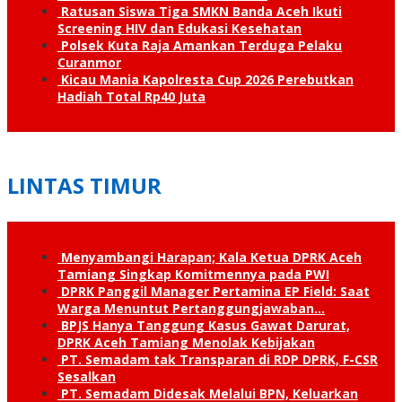
Ratusan Siswa Tiga SMKN Banda Aceh Ikuti
Screening HIV dan Edukasi Kesehatan
Polsek Kuta Raja Amankan Terduga Pelaku
Curanmor
Kicau Mania Kapolresta Cup 2026 Perebutkan
Hadiah Total Rp40 Juta
LINTAS TIMUR
Menyambangi Harapan; Kala Ketua DPRK Aceh
Tamiang Singkap Komitmennya pada PWI
DPRK Panggil Manager Pertamina EP Field: Saat
Warga Menuntut Pertanggung­jawaban…
BPJS Hanya Tanggung Kasus Gawat Darurat,
DPRK Aceh Tamiang Menolak Kebijakan
PT. Semadam tak Transparan di RDP DPRK, F-CSR
Sesalkan
PT. Semadam Didesak Melalui BPN, Keluarkan