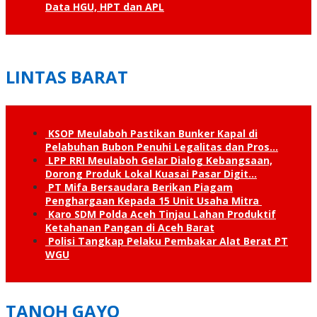
Data HGU, HPT dan APL
LINTAS BARAT
KSOP Meulaboh Pastikan Bunker Kapal di
Pelabuhan Bubon Penuhi Legalitas dan Pros…
LPP RRI Meulaboh Gelar Dialog Kebangsaan,
Dorong Produk Lokal Kuasai Pasar Digit…
PT Mifa Bersaudara Berikan Piagam
Penghargaan Kepada 15 Unit Usaha Mitra
Karo SDM Polda Aceh Tinjau Lahan Produktif
Ketahanan Pangan di Aceh Barat
Polisi Tangkap Pelaku Pembakar Alat Berat PT
WGU
TANOH GAYO