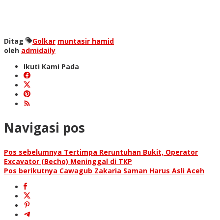
Ditag
Golkar
muntasir hamid
oleh
admidaily
Ikuti Kami Pada
Navigasi pos
Pos sebelumnya
Tertimpa Reruntuhan Bukit, Operator
Excavator (Becho) Meninggal di TKP
Pos berikutnya
Cawagub Zakaria Saman Harus Asli Aceh