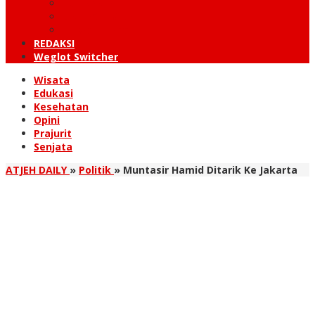
KUTARAJA
LINTAS TIMUR
TANOH GAYO
REDAKSI
Weglot Switcher
Wisata
Edukasi
Kesehatan
Opini
Prajurit
Senjata
ATJEH DAILY
»
Politik
»
Muntasir Hamid Ditarik Ke Jakarta