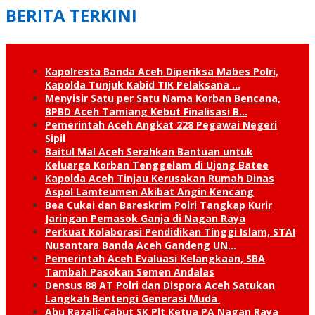
BERITA TERKINI
Kapolresta Banda Aceh Diperiksa Mabes Polri,
Kapolda Tunjuk Kabid TIK Pelaksana …
Menyisir Satu per Satu Nama Korban Bencana,
BPBD Aceh Tamiang Kebut Finalisasi B…
Pemerintah Aceh Angkat 228 Pegawai Negeri
Sipil
Baitul Mal Aceh Serahkan Bantuan untuk
Keluarga Korban Tenggelam di Ujong Batee
Kapolda Aceh Tinjau Kerusakan Rumah Dinas
Aspol Lamteumen Akibat Angin Kencang
Bea Cukai dan Bareskrim Polri Tangkap Kurir
Jaringan Pemasok Ganja di Nagan Raya
Perkuat Kolaborasi Pendidikan Tinggi Islam, STAI
Nusantara Banda Aceh Gandeng UN…
Pemerintah Aceh Evaluasi Kelangkaan, SBA
Tambah Pasokan Semen Andalas
Densus 88 AT Polri dan Dispora Aceh Satukan
Langkah Bentengi Generasi Muda
Abu Razali: Cabut SK Plt Ketua PA Nagan Raya