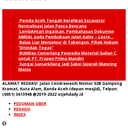
Pemda Aceh Tengah Kerahkan Excavator
Normalisasi Jalan Pasca Bencana
LembAHtari Ingatkan, Pembahasan Dokumen
AMDAL pada Pembukaan Jalan Kaloy – Leste…
Balap Liar Menjamur di Takengon, Pihak Hukum
“Ditindak Tegas”
BUMDes Cemerlang Penyedia Material Galian C,
untuk PT. Prapen Prima Mandiri
Sungai Samarkilang Jadi Saksi Sejarah Mancing
Mania
ALAMAT REDAKSI
:Jalan Cendrawasih Nomor 02B Gampong
Kramat, Kuta Alam, Banda Aceh (depan mesjid), Telpon:
(0651) 3613948
@2019-2022 atjehdaily.id
PEDOMAN SIBER
REDAKSI
INDEX