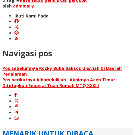
Ditag
kesehatan
pendidkan
perokok
oleh
admidaily
Ikuti Kami Pada
Navigasi pos
Pos sebelumnya
Rocky Buka Baksos Unsyiah Di Daerah
Pedalaman
Pos berikutnya
Alhamdulillah…Akhirnya Aceh Timur
Ditetapkan Sebagai Tuan Rumah MTQ XXXIII
MENARIK UNTUK DIBACA...