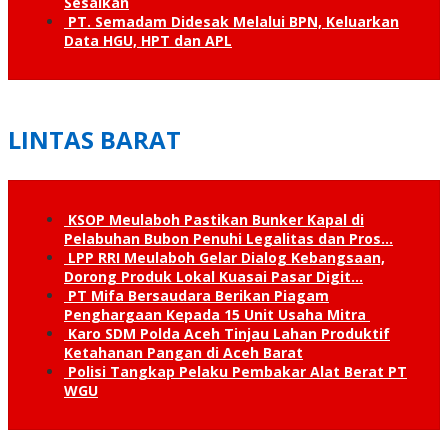
Sesalkan
PT. Semadam Didesak Melalui BPN, Keluarkan
Data HGU, HPT dan APL
LINTAS BARAT
KSOP Meulaboh Pastikan Bunker Kapal di
Pelabuhan Bubon Penuhi Legalitas dan Pros…
LPP RRI Meulaboh Gelar Dialog Kebangsaan,
Dorong Produk Lokal Kuasai Pasar Digit…
PT Mifa Bersaudara Berikan Piagam
Penghargaan Kepada 15 Unit Usaha Mitra
Karo SDM Polda Aceh Tinjau Lahan Produktif
Ketahanan Pangan di Aceh Barat
Polisi Tangkap Pelaku Pembakar Alat Berat PT
WGU