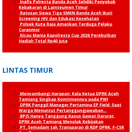
Inafis Polresta Banda Aceh Selidiki Penyebab
Kebakaran di Lamteumen Timur
Ratusan Siswa Tiga SMKN Banda Aceh Ikuti
Screening HIV dan Edukasi Kesehatan
Polsek Kuta Raja Amankan Terduga Pelaku
Curanmor
Kicau Mania Kapolresta Cup 2026 Perebutkan
Hadiah Total Rp40 Juta
LINTAS TIMUR
Menyambangi Harapan; Kala Ketua DPRK Aceh
Tamiang Singkap Komitmennya pada PWI
DPRK Panggil Manager Pertamina EP Field: Saat
Warga Menuntut Pertanggung­jawaban…
BPJS Hanya Tanggung Kasus Gawat Darurat,
DPRK Aceh Tamiang Menolak Kebijakan
PT. Semadam tak Transparan di RDP DPRK, F-CSR