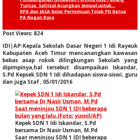
Tuntas, Safrizal Acungkan Jempol untuk…
KPA dan JASA Gelar Pertemuan Tolak Plt Ketua
PA Nagan Raya
Post Views:
824
IDI|AP-Kepala Sekolah Dasar Negeri 1 Idi Rayeuk
Kabupaten Aceh Timur mencanangkan kawasan
bebas asap rokok dilingkungan Sekolah yang
dipimpinya,hal tersebut disampaikan Iskandar,
S.Pd Kepsek SDN 1 Idi dihadapan siswa-siswi, guru
dan juga Staf , 05/01/2016
Kepek SDN 1 Idi Iskandar, S.Pd
bersama Dr Nasir Usman, M.Pd
Saat meninjou SDN 1 IDI beberapa