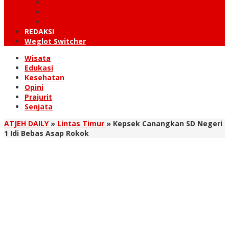
KUTARAJA
LINTAS TIMUR
TANOH GAYO
REDAKSI
Weglot Switcher
Wisata
Edukasi
Kesehatan
Opini
Prajurit
Senjata
ATJEH DAILY
»
Lintas Timur
»
Kepsek Canangkan SD Negeri
1 Idi Bebas Asap Rokok