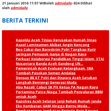
21 Januari 2016 11:07 WIB
oleh
admidaily
-
824 Dilihat
oleh
admidaily
BERITA TERKINI
Kapolda Aceh Tinjau Kerusakan Rumah Dinas
Aspol Lamteumen Akibat Angin Kencang
Bea Cukai dan Bareskrim Polri Tangkap Kurir
Jaringan Pemasok Ganja di Nagan Raya
Perkuat Kolaborasi Pendidikan Tinggi Islam, STAI
Nusantara Banda Aceh Gandeng UN…
Pemerintah Aceh Evaluasi Kelangkaan, SBA
Tambah Pasokan Semen Andalas
Densus 88 AT Polri dan Dispora Aceh Satukan
Langkah Bentengi Generasi Muda
Abu Razali: Cabut SK Plt Ketua PA Nagan Raya
Pertamina Patra Niaga Tambah Penyaluran BBM
untuk Aceh
Kapolres Aceh Selatan Janji Rehab Rumah Janda
Eks Kombatan GAM Hingga Bantu Moda…
Pembangunan Jembatan Perintis Reje Payung