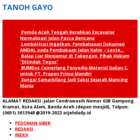
TANOH GAYO
Pemda Aceh Tengah Kerahkan Excavator
Normalisasi Jalan Pasca Bencana
LembAHtari Ingatkan, Pembahasan Dokumen
AMDAL pada Pembukaan Jalan Kaloy – Leste…
Balap Liar Menjamur di Takengon, Pihak Hukum
“Ditindak Tegas”
BUMDes Cemerlang Penyedia Material Galian C,
untuk PT. Prapen Prima Mandiri
Sungai Samarkilang Jadi Saksi Sejarah Mancing
Mania
ALAMAT REDAKSI
:Jalan Cendrawasih Nomor 02B Gampong
Kramat, Kuta Alam, Banda Aceh (depan mesjid), Telpon:
(0651) 3613948
@2019-2022 atjehdaily.id
PEDOMAN SIBER
REDAKSI
INDEX