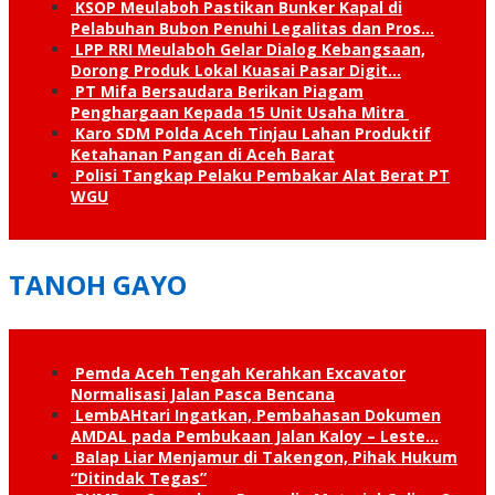
KSOP Meulaboh Pastikan Bunker Kapal di
Pelabuhan Bubon Penuhi Legalitas dan Pros…
LPP RRI Meulaboh Gelar Dialog Kebangsaan,
Dorong Produk Lokal Kuasai Pasar Digit…
PT Mifa Bersaudara Berikan Piagam
Penghargaan Kepada 15 Unit Usaha Mitra
Karo SDM Polda Aceh Tinjau Lahan Produktif
Ketahanan Pangan di Aceh Barat
Polisi Tangkap Pelaku Pembakar Alat Berat PT
WGU
TANOH GAYO
Pemda Aceh Tengah Kerahkan Excavator
Normalisasi Jalan Pasca Bencana
LembAHtari Ingatkan, Pembahasan Dokumen
AMDAL pada Pembukaan Jalan Kaloy – Leste…
Balap Liar Menjamur di Takengon, Pihak Hukum
“Ditindak Tegas”