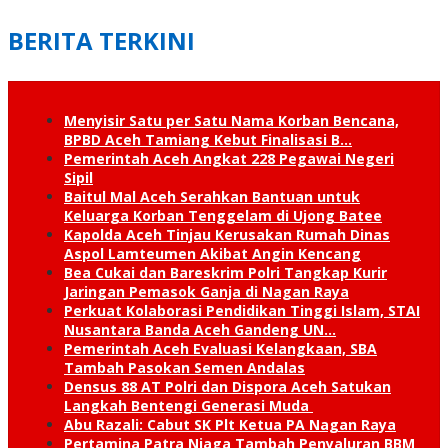
BERITA TERKINI
Menyisir Satu per Satu Nama Korban Bencana,
BPBD Aceh Tamiang Kebut Finalisasi B…
Pemerintah Aceh Angkat 228 Pegawai Negeri
Sipil
Baitul Mal Aceh Serahkan Bantuan untuk
Keluarga Korban Tenggelam di Ujong Batee
Kapolda Aceh Tinjau Kerusakan Rumah Dinas
Aspol Lamteumen Akibat Angin Kencang
Bea Cukai dan Bareskrim Polri Tangkap Kurir
Jaringan Pemasok Ganja di Nagan Raya
Perkuat Kolaborasi Pendidikan Tinggi Islam, STAI
Nusantara Banda Aceh Gandeng UN…
Pemerintah Aceh Evaluasi Kelangkaan, SBA
Tambah Pasokan Semen Andalas
Densus 88 AT Polri dan Dispora Aceh Satukan
Langkah Bentengi Generasi Muda
Abu Razali: Cabut SK Plt Ketua PA Nagan Raya
Pertamina Patra Niaga Tambah Penyaluran BBM