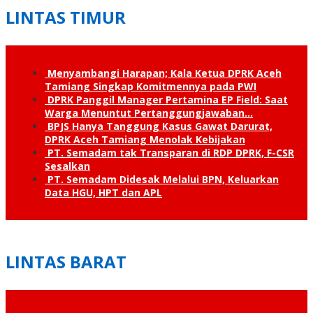
LINTAS TIMUR
Menyambangi Harapan; Kala Ketua DPRK Aceh
Tamiang Singkap Komitmennya pada PWI
DPRK Panggil Manager Pertamina EP Field: Saat
Warga Menuntut Pertanggung­jawaban…
BPJS Hanya Tanggung Kasus Gawat Darurat,
DPRK Aceh Tamiang Menolak Kebijakan
PT. Semadam tak Transparan di RDP DPRK, F-CSR
Sesalkan
PT. Semadam Didesak Melalui BPN, Keluarkan
Data HGU, HPT dan APL
LINTAS BARAT