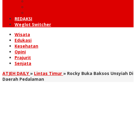
KUTARAJA
LINTAS TIMUR
TANOH GAYO
REDAKSI
Weglot Switcher
Wisata
Edukasi
Kesehatan
Opini
Prajurit
Senjata
ATJEH DAILY
»
Lintas Timur
»
Rocky Buka Baksos Unsyiah Di
Daerah Pedalaman