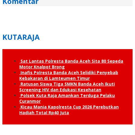
Komentar
KUTARAJA
Sat Lantas Polresta Banda Aceh Sita 80 Sepeda
Motor Knalpot Brong
Inafis Polresta Banda Aceh Selidiki Penyebab
Kebakaran di Lamteumen Timur
Ratusan Siswa Tiga SMKN Banda Aceh Ikuti
Screening HIV dan Edukasi Kesehatan
Polsek Kuta Raja Amankan Terduga Pelaku
Curanmor
Kicau Mania Kapolresta Cup 2026 Perebutkan
Hadiah Total Rp40 Juta