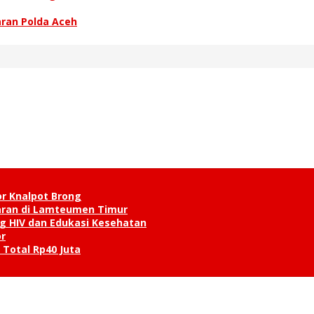
jaran Polda Aceh
or Knalpot Brong
karan di Lamteumen Timur
g HIV dan Edukasi Kesehatan
r
 Total Rp40 Juta