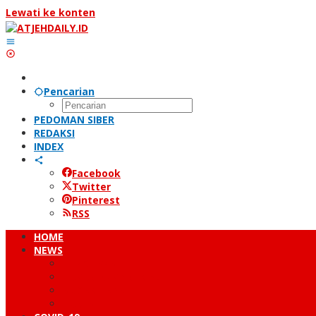
Lewati ke konten
Pencarian
PEDOMAN SIBER
REDAKSI
INDEX
Facebook
Twitter
Pinterest
RSS
HOME
NEWS
PERISTIWA
HUKUM & KRIMINAL
NUSANTARA
DUNIA