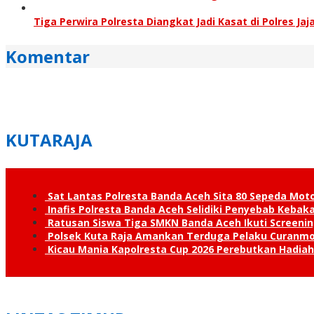
Tiga Perwira Polresta Diangkat Jadi Kasat di Polres Ja
Komentar
KUTARAJA
Sat Lantas Polresta Banda Aceh Sita 80 Sepeda Mot
Inafis Polresta Banda Aceh Selidiki Penyebab Keba
Ratusan Siswa Tiga SMKN Banda Aceh Ikuti Screenin
Polsek Kuta Raja Amankan Terduga Pelaku Curanmo
Kicau Mania Kapolresta Cup 2026 Perebutkan Hadiah