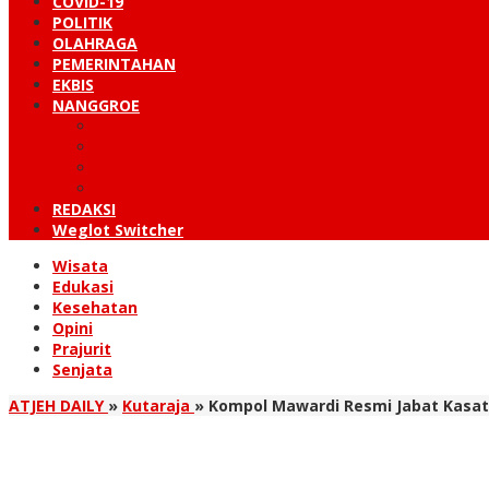
COVID-19
POLITIK
OLAHRAGA
PEMERINTAHAN
EKBIS
NANGGROE
LINTAS BARAT
KUTARAJA
LINTAS TIMUR
TANOH GAYO
REDAKSI
Weglot Switcher
Wisata
Edukasi
Kesehatan
Opini
Prajurit
Senjata
ATJEH DAILY
»
Kutaraja
»
Kompol Mawardi Resmi Jabat Kasat