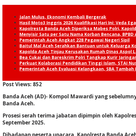
Jalan Mulus, Ekonomi Kembali Bergerak
Hasil Moto3 Inggris 2026 Kualifikasi Hari Ini: Veda Ega
Kapolresta Banda Aceh Diperiksa Mabes Polri, Kapold
Menyisir Satu per Satu Nama Korban Bencana, BPBD 
Pemerintah Aceh Angkat 228 Pegawai Negeri Sipil
Baitul Mal Aceh Serahkan Bantuan untuk Keluarga K
Kapolda Aceh Tinjau Kerusakan Rumah Dinas Aspol
Bea Cukai dan Bareskrim Polri Tangkap Kurir Jaring
Perkuat Kolaborasi Pendidikan Tinggi Islam, STAI 
Pemerintah Aceh Evaluasi Kelangkaan, SBA Tambah
Post Views:
852
Banda Aceh (AD)- K
ompol Mawardi yang sebelumnya 
Banda Aceh.
Prosesi serah terima jabatan dipimpin oleh Kapolr
September 2025.
Dihadapan peserta upacara, Kapolresta Banda Ace