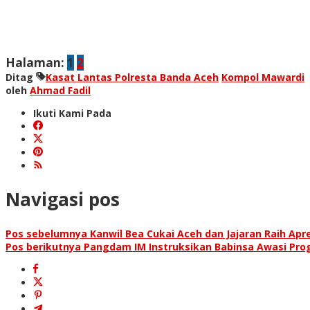
Halaman:
1
2
Ditag
Kasat Lantas Polresta Banda Aceh
Kompol Mawardi
oleh
Ahmad Fadil
Ikuti Kami Pada
Navigasi pos
Pos sebelumnya
Kanwil Bea Cukai Aceh dan Jajaran Raih Apre
Pos berikutnya
Pangdam IM Instruksikan Babinsa Awasi Pr