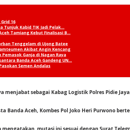
 Grid 16
a Tunjuk Kabid TIK Jadi Pelak…
Aceh Tamiang Kebut Finalisasi B…
orban Tenggelam di Ujong Batee
 Lamteumen Akibat Angin Kencang
an Pemasok Ganja di Nagan Raya
Nusantara Banda Aceh Gandeng UN…
 Pasokan Semen Andalas
menjabat sebagai Kabag Logistik Polres Pidie Jaya,
esta Banda Aceh, Kombes Pol Joko Heri Purwono bert
h mengatakan, mutasi ini sesuai dengan Surat Tele