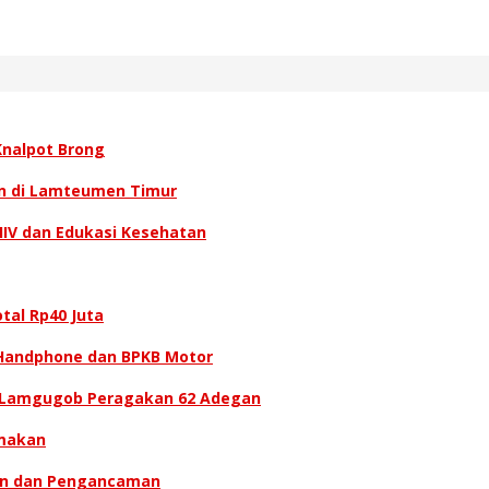
Knalpot Brong
ran di Lamteumen Timur
HIV dan Edukasi Kesehatan
tal Rp40 Juta
 Handphone dan BPKB Motor
e Lamgugob Peragakan 62 Adegan
imakan
ian dan Pengancaman