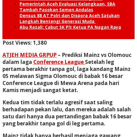
Pemerintah Aceh Evaluasi Kelangkaan, SBA
Tambah Pasokan Semen Andalas
Densus 88 AT Polri dan Dispora Aceh Satukan
Langkah Bentengi Generasi Muda
Abu Razali: Cabut SK Plt Ketua PA Nagan Raya
Post Views:
1,380
ATJEH MEDIA GRPUP
– Prediksi Mainz vs Olomouc
dalam laga
Conference League
Setelah leg
pertama berakhir tanpa gol, laga kandang Mainz
05 melawan Sigma Olomouc di babak 16 besar
Conference League di Mewa Arena pada hari
Kamis menjadi sangat ketat.
Kedua tim tidak terlalu agresif saat saling
berhadapan pekan lalu, dan mereka adalah salah
satu dari hanya dua pertandingan babak 16 besar
yang berakhir tanpa gol di leg pertama.
Mainz tidak hanya berhasil menjaga gawang