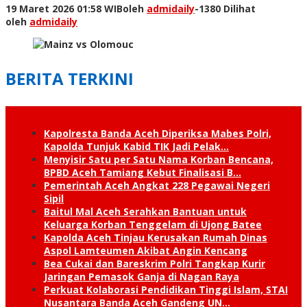
19 Maret 2026 01:58 WIB
oleh
admidaily
-
1380 Dilihat
oleh
admidaily
BERITA TERKINI
Kapolresta Banda Aceh Diperiksa Mabes Polri,
Kapolda Tunjuk Kabid TIK Jadi Pelak…
Menyisir Satu per Satu Nama Korban Bencana,
BPBD Aceh Tamiang Kebut Finalisasi B…
Pemerintah Aceh Angkat 228 Pegawai Negeri
Sipil
Baitul Mal Aceh Serahkan Bantuan untuk
Keluarga Korban Tenggelam di Ujong Batee
Kapolda Aceh Tinjau Kerusakan Rumah Dinas
Aspol Lamteumen Akibat Angin Kencang
Bea Cukai dan Bareskrim Polri Tangkap Kurir
Jaringan Pemasok Ganja di Nagan Raya
Perkuat Kolaborasi Pendidikan Tinggi Islam, STAI
Nusantara Banda Aceh Gandeng UN…