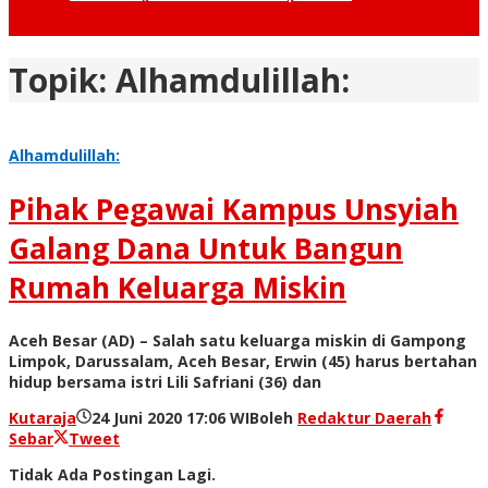
Topik:
Alhamdulillah:
Alhamdulillah:
Pihak Pegawai Kampus Unsyiah
Galang Dana Untuk Bangun
Rumah Keluarga Miskin
Aceh Besar (AD) – Salah satu keluarga miskin di Gampong
Limpok, Darussalam, Aceh Besar, Erwin (45) harus bertahan
hidup bersama istri Lili Safriani (36) dan
Kutaraja
24 Juni 2020 17:06 WIB
oleh
Redaktur Daerah
Sebar
Tweet
Tidak Ada Postingan Lagi.