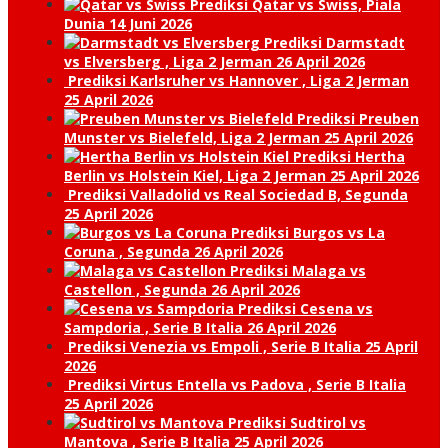
Prediksi Qatar vs Swiss, Piala
Dunia 14 Juni 2026
Prediksi Darmstadt
vs Elversberg , Liga 2 Jerman 26 April 2026
Prediksi Karlsruher vs Hannover , Liga 2 Jerman
25 April 2026
Prediksi Preuben
Munster vs Bielefeld, Liga 2 Jerman 25 April 2026
Prediksi Hertha
Berlin vs Holstein Kiel, Liga 2 Jerman 25 April 2026
Prediksi Valladolid vs Real Sociedad B, Segunda
25 April 2026
Prediksi Burgos vs La
Coruna , Segunda 26 April 2026
Prediksi Malaga vs
Castellon , Segunda 26 April 2026
Prediksi Cesena vs
Sampdoria , Serie B Italia 26 April 2026
Prediksi Venezia vs Empoli , Serie B Italia 25 April
2026
Prediksi Virtus Entella vs Padova , Serie B Italia
25 April 2026
Prediksi Sudtirol vs
Mantova , Serie B Italia 25 April 2026