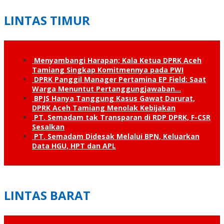
LINTAS TIMUR
Menyambangi Harapan; Kala Ketua DPRK Aceh
Tamiang Singkap Komitmennya pada PWI
DPRK Panggil Manager Pertamina EP Field: Saat
Warga Menuntut Pertanggung­jawaban…
BPJS Hanya Tanggung Kasus Gawat Darurat,
DPRK Aceh Tamiang Menolak Kebijakan
PT. Semadam tak Transparan di RDP DPRK, F-CSR
Sesalkan
PT. Semadam Didesak Melalui BPN, Keluarkan
Data HGU, HPT dan APL
LINTAS BARAT