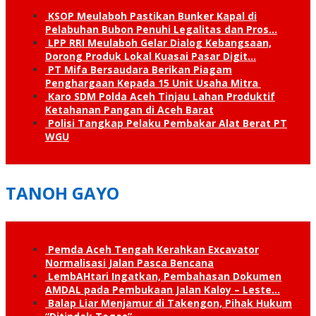
KSOP Meulaboh Pastikan Bunker Kapal di
Pelabuhan Bubon Penuhi Legalitas dan Pros…
LPP RRI Meulaboh Gelar Dialog Kebangsaan,
Dorong Produk Lokal Kuasai Pasar Digit…
PT Mifa Bersaudara Berikan Piagam
Penghargaan Kepada 15 Unit Usaha Mitra
Karo SDM Polda Aceh Tinjau Lahan Produktif
Ketahanan Pangan di Aceh Barat
Polisi Tangkap Pelaku Pembakar Alat Berat PT
WGU
TANOH GAYO
Pemda Aceh Tengah Kerahkan Excavator
Normalisasi Jalan Pasca Bencana
LembAHtari Ingatkan, Pembahasan Dokumen
AMDAL pada Pembukaan Jalan Kaloy – Leste…
Balap Liar Menjamur di Takengon, Pihak Hukum