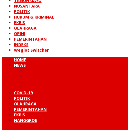
TANOH GAYO
NUSANTARA
POLITIK
HUKUM & KRIMINAL
EKBIS
OLAHRAGA
OPINI
PEMERINTAHAN
INDEKS
Weglot Switcher
HOME
NEWS
PERISTIWA
HUKUM & KRIMINAL
NUSANTARA
DUNIA
COVID-19
POLITIK
OLAHRAGA
PEMERINTAHAN
EKBIS
NANGGROE
LINTAS BARAT