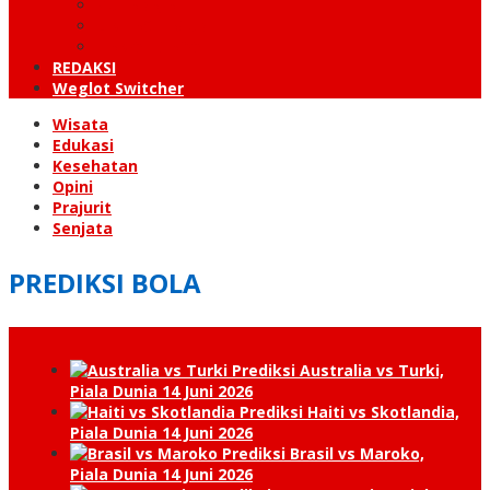
KUTARAJA
LINTAS TIMUR
TANOH GAYO
REDAKSI
Weglot Switcher
Wisata
Edukasi
Kesehatan
Opini
Prajurit
Senjata
PREDIKSI BOLA
Prediksi Australia vs Turki,
Piala Dunia 14 Juni 2026
Prediksi Haiti vs Skotlandia,
Piala Dunia 14 Juni 2026
Prediksi Brasil vs Maroko,
Piala Dunia 14 Juni 2026