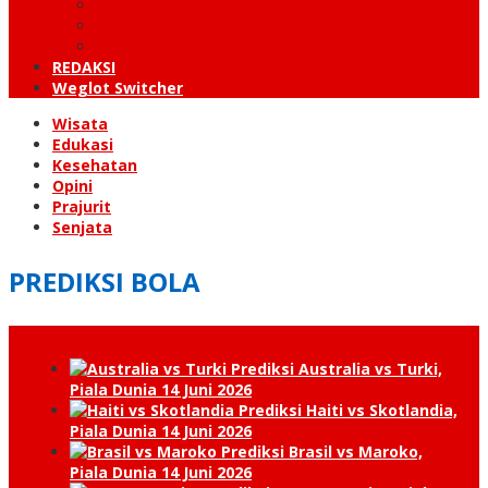
KUTARAJA
LINTAS TIMUR
TANOH GAYO
REDAKSI
Weglot Switcher
Wisata
Edukasi
Kesehatan
Opini
Prajurit
Senjata
PREDIKSI BOLA
Prediksi Australia vs Turki,
Piala Dunia 14 Juni 2026
Prediksi Haiti vs Skotlandia,
Piala Dunia 14 Juni 2026
Prediksi Brasil vs Maroko,
Piala Dunia 14 Juni 2026