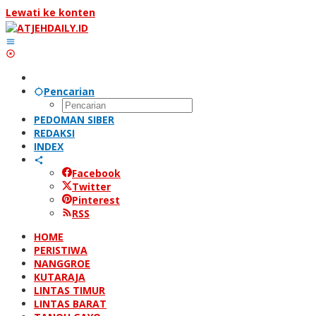
Lewati ke konten
Pencarian
PEDOMAN SIBER
REDAKSI
INDEX
Facebook
Twitter
Pinterest
RSS
HOME
PERISTIWA
NANGGROE
KUTARAJA
LINTAS TIMUR
LINTAS BARAT