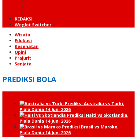
KUTARAJA
LINTAS TIMUR
TANOH GAYO
REDAKSI
Weglot Switcher
Wisata
Edukasi
Kesehatan
Opini
Prajurit
Senjata
PREDIKSI BOLA
Prediksi Australia vs Turki,
Piala Dunia 14 Juni 2026
Prediksi Haiti vs Skotlandia,
Piala Dunia 14 Juni 2026
Prediksi Brasil vs Maroko,
Piala Dunia 14 Juni 2026