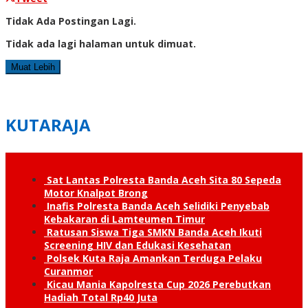
Tidak Ada Postingan Lagi.
Tidak ada lagi halaman untuk dimuat.
Muat Lebih
KUTARAJA
Sat Lantas Polresta Banda Aceh Sita 80 Sepeda
Motor Knalpot Brong
Inafis Polresta Banda Aceh Selidiki Penyebab
Kebakaran di Lamteumen Timur
Ratusan Siswa Tiga SMKN Banda Aceh Ikuti
Screening HIV dan Edukasi Kesehatan
Polsek Kuta Raja Amankan Terduga Pelaku
Curanmor
Kicau Mania Kapolresta Cup 2026 Perebutkan
Hadiah Total Rp40 Juta