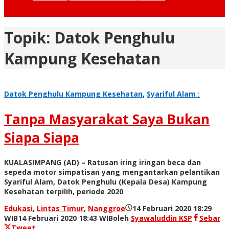
Topik:
Datok Penghulu
Kampung Kesehatan
Datok Penghulu Kampung Kesehatan
,
Syariful Alam :
Tanpa Masyarakat Saya Bukan
Siapa Siapa
KUALASIMPANG (AD) – Ratusan iring iringan beca dan
sepeda motor simpatisan yang mengantarkan pelantikan
Syariful Alam, Datok Penghulu (Kepala Desa) Kampung
Kesehatan terpilih, periode 2020
Edukasi
,
Lintas Timur
,
Nanggroe
14 Februari 2020 18:29
WIB
14 Februari 2020 18:43 WIB
oleh
Syawaluddin KSP
Sebar
Tweet