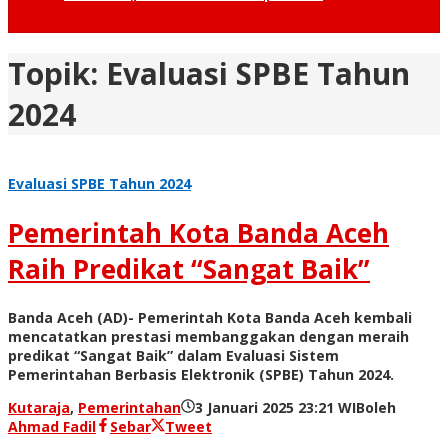
Topik:
Evaluasi SPBE Tahun
2024
Evaluasi SPBE Tahun 2024
Pemerintah Kota Banda Aceh
Raih Predikat “Sangat Baik”
Banda Aceh (AD)- Pemerintah Kota Banda Aceh kembali
mencatatkan prestasi membanggakan dengan meraih
predikat “Sangat Baik” dalam Evaluasi Sistem
Pemerintahan Berbasis Elektronik (SPBE) Tahun 2024.
Kutaraja
,
Pemerintahan
3 Januari 2025 23:21 WIB
oleh
Ahmad Fadil
Sebar
Tweet