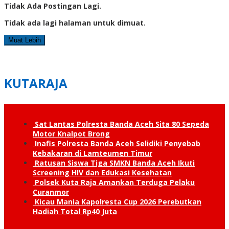
Tidak Ada Postingan Lagi.
Tidak ada lagi halaman untuk dimuat.
Muat Lebih
KUTARAJA
Sat Lantas Polresta Banda Aceh Sita 80 Sepeda
Motor Knalpot Brong
Inafis Polresta Banda Aceh Selidiki Penyebab
Kebakaran di Lamteumen Timur
Ratusan Siswa Tiga SMKN Banda Aceh Ikuti
Screening HIV dan Edukasi Kesehatan
Polsek Kuta Raja Amankan Terduga Pelaku
Curanmor
Kicau Mania Kapolresta Cup 2026 Perebutkan
Hadiah Total Rp40 Juta