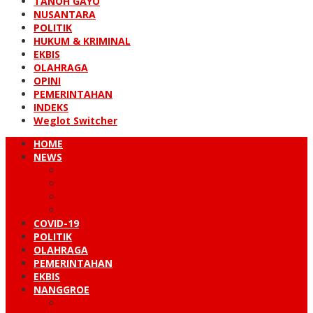
TANOH GAYO
NUSANTARA
POLITIK
HUKUM & KRIMINAL
EKBIS
OLAHRAGA
OPINI
PEMERINTAHAN
INDEKS
Weglot Switcher
HOME
NEWS
PERISTIWA
HUKUM & KRIMINAL
NUSANTARA
DUNIA
COVID-19
POLITIK
OLAHRAGA
PEMERINTAHAN
EKBIS
NANGGROE
LINTAS BARAT