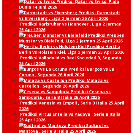
Prediksi Qatar vs Swiss, Piala
Dunia 14 Juni 2026
Prediksi Darmstadt
vs Elversberg , Liga 2 Jerman 26 April 2026
Prediksi Karlsruher vs Hannover , Liga 2 Jerman
25 April 2026
Prediksi Preuben
Munster vs Bielefeld, Liga 2 Jerman 25 April 2026
Prediksi Hertha
Berlin vs Holstein Kiel, Liga 2 Jerman 25 April 2026
Prediksi Valladolid vs Real Sociedad B, Segunda
25 April 2026
Prediksi Burgos vs La
Coruna , Segunda 26 April 2026
Prediksi Malaga vs
Castellon , Segunda 26 April 2026
Prediksi Cesena vs
Sampdoria , Serie B Italia 26 April 2026
Prediksi Venezia vs Empoli , Serie B Italia 25 April
2026
Prediksi Virtus Entella vs Padova , Serie B Italia
25 April 2026
Prediksi Sudtirol vs
Mantova , Serie B Italia 25 April 2026