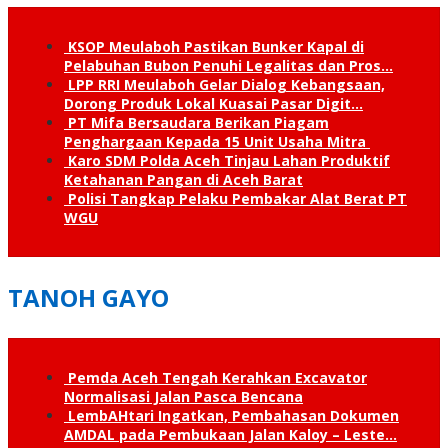
KSOP Meulaboh Pastikan Bunker Kapal di
Pelabuhan Bubon Penuhi Legalitas dan Pros…
LPP RRI Meulaboh Gelar Dialog Kebangsaan,
Dorong Produk Lokal Kuasai Pasar Digit…
PT Mifa Bersaudara Berikan Piagam
Penghargaan Kepada 15 Unit Usaha Mitra
Karo SDM Polda Aceh Tinjau Lahan Produktif
Ketahanan Pangan di Aceh Barat
Polisi Tangkap Pelaku Pembakar Alat Berat PT
WGU
TANOH GAYO
Pemda Aceh Tengah Kerahkan Excavator
Normalisasi Jalan Pasca Bencana
LembAHtari Ingatkan, Pembahasan Dokumen
AMDAL pada Pembukaan Jalan Kaloy – Leste…