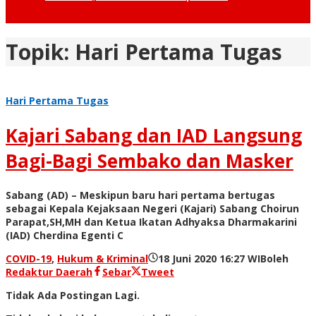
Topik:
Hari Pertama Tugas
Hari Pertama Tugas
Kajari Sabang dan IAD Langsung
Bagi-Bagi Sembako dan Masker
Sabang (AD) – Meskipun baru hari pertama bertugas
sebagai Kepala Kejaksaan Negeri (Kajari) Sabang Choirun
Parapat,SH,MH dan Ketua Ikatan Adhyaksa Dharmakarini
(IAD) Cherdina Egenti C
COVID-19
,
Hukum & Kriminal
18 Juni 2020 16:27 WIB
oleh
Redaktur Daerah
Sebar
Tweet
Tidak Ada Postingan Lagi.