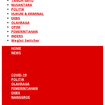
TANOH GAYO
NUSANTARA
POLITIK
HUKUM & KRIMINAL
EKBIS
OLAHRAGA
OPINI
PEMERINTAHAN
INDEKS
Weglot Switcher
HOME
NEWS
PERISTIWA
HUKUM & KRIMINAL
NUSANTARA
DUNIA
COVID-19
POLITIK
OLAHRAGA
PEMERINTAHAN
EKBIS
NANGGROE
LINTAS BARAT