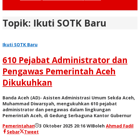
Topik:
Ikuti SOTK Baru
Ikuti SOTK Baru
610 Pejabat Administrator dan
Pengawas Pemerintah Aceh
Dikukuhkan
Banda Aceh (AD)- Asisten Administrasi Umum Sekda Aceh,
Muhammad Diwarsyah, mengukuhkan 610 pejabat
administrator dan pengawas dalam lingkungan
Pemerintah Aceh, di Gedung Serbaguna Kantor Gubernur
Pemerintahan
3 Oktober 2025 20:16 WIB
oleh
Ahmad Fadil
Sebar
Tweet