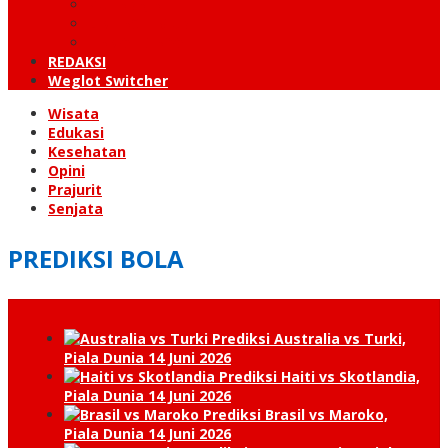
KUTARAJA
LINTAS TIMUR
TANOH GAYO
REDAKSI
Weglot Switcher
Wisata
Edukasi
Kesehatan
Opini
Prajurit
Senjata
PREDIKSI BOLA
Prediksi Australia vs Turki,
Piala Dunia 14 Juni 2026
Prediksi Haiti vs Skotlandia,
Piala Dunia 14 Juni 2026
Prediksi Brasil vs Maroko,
Piala Dunia 14 Juni 2026