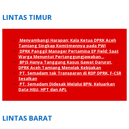
LINTAS TIMUR
Menyambangi Harapan; Kala Ketua DPRK Aceh
Tamiang Singkap Komitmennya pada PWI
DPRK Panggil Manager Pertamina EP Field: Saat
Warga Menuntut Pertanggung­jawaban…
BPJS Hanya Tanggung Kasus Gawat Darurat,
DPRK Aceh Tamiang Menolak Kebijakan
PT. Semadam tak Transparan di RDP DPRK, F-CSR
Sesalkan
PT. Semadam Didesak Melalui BPN, Keluarkan
Data HGU, HPT dan APL
LINTAS BARAT