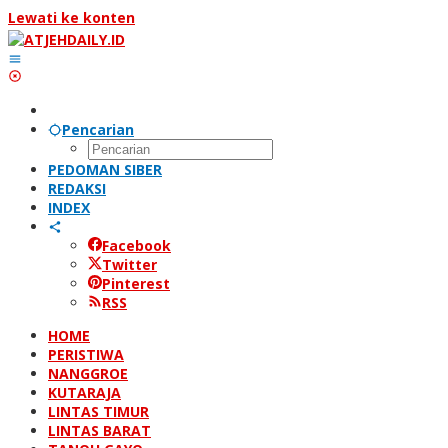
Lewati ke konten
Pencarian
PEDOMAN SIBER
REDAKSI
INDEX
Facebook
Twitter
Pinterest
RSS
HOME
PERISTIWA
NANGGROE
KUTARAJA
LINTAS TIMUR
LINTAS BARAT