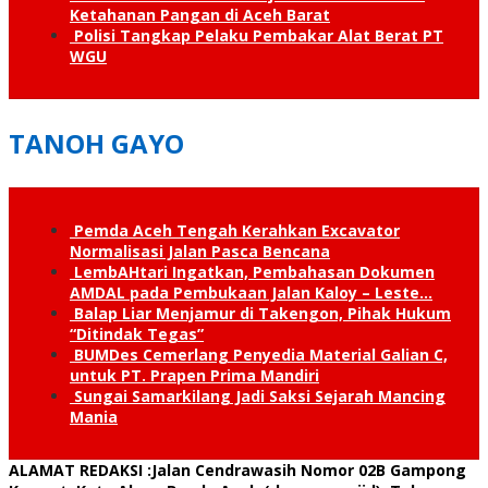
Ketahanan Pangan di Aceh Barat
Polisi Tangkap Pelaku Pembakar Alat Berat PT
WGU
TANOH GAYO
Pemda Aceh Tengah Kerahkan Excavator
Normalisasi Jalan Pasca Bencana
LembAHtari Ingatkan, Pembahasan Dokumen
AMDAL pada Pembukaan Jalan Kaloy – Leste…
Balap Liar Menjamur di Takengon, Pihak Hukum
“Ditindak Tegas”
BUMDes Cemerlang Penyedia Material Galian C,
untuk PT. Prapen Prima Mandiri
Sungai Samarkilang Jadi Saksi Sejarah Mancing
Mania
ALAMAT REDAKSI
:Jalan Cendrawasih Nomor 02B Gampong