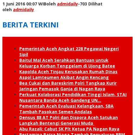
1 Juni 2016 00:07 WIB
oleh
admidaily
-
703 Dilihat
oleh
admidaily
BERITA TERKINI
Pemerintah Aceh Angkat 228 Pegawai Negeri
Sipil
Baitul Mal Aceh Serahkan Bantuan untuk
Keluarga Korban Tenggelam di Ujong Batee
Kapolda Aceh Tinjau Kerusakan Rumah Dinas
Aspol Lamteumen Akibat Angin Kencang
Bea Cukai dan Bareskrim Polri Tangkap Kurir
Jaringan Pemasok Ganja di Nagan Raya
Perkuat Kolaborasi Pendidikan Tinggi Islam, STAI
Nusantara Banda Aceh Gandeng UN…
Pemerintah Aceh Evaluasi Kelangkaan, SBA
Tambah Pasokan Semen Andalas
Densus 88 AT Polri dan Dispora Aceh Satukan
Langkah Bentengi Generasi Muda
Abu Razali: Cabut SK Plt Ketua PA Nagan Raya
Pertamina Patra Niaga Tambah Penyaluran BBM