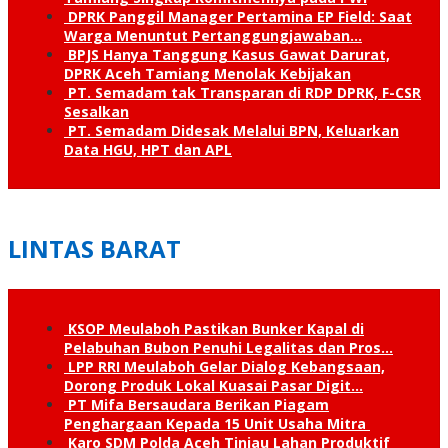
DPRK Panggil Manager Pertamina EP Field: Saat
Warga Menuntut Pertanggung­jawaban…
BPJS Hanya Tanggung Kasus Gawat Darurat,
DPRK Aceh Tamiang Menolak Kebijakan
PT. Semadam tak Transparan di RDP DPRK, F-CSR
Sesalkan
PT. Semadam Didesak Melalui BPN, Keluarkan
Data HGU, HPT dan APL
LINTAS BARAT
KSOP Meulaboh Pastikan Bunker Kapal di
Pelabuhan Bubon Penuhi Legalitas dan Pros…
LPP RRI Meulaboh Gelar Dialog Kebangsaan,
Dorong Produk Lokal Kuasai Pasar Digit…
PT Mifa Bersaudara Berikan Piagam
Penghargaan Kepada 15 Unit Usaha Mitra
Karo SDM Polda Aceh Tinjau Lahan Produktif