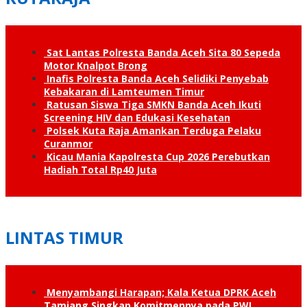
Sat Lantas Polresta Banda Aceh Sita 80 Sepeda
Motor Knalpot Brong
Inafis Polresta Banda Aceh Selidiki Penyebab
Kebakaran di Lamteumen Timur
Ratusan Siswa Tiga SMKN Banda Aceh Ikuti
Screening HIV dan Edukasi Kesehatan
Polsek Kuta Raja Amankan Terduga Pelaku
Curanmor
Kicau Mania Kapolresta Cup 2026 Perebutkan
Hadiah Total Rp40 Juta
LINTAS TIMUR
Menyambangi Harapan; Kala Ketua DPRK Aceh
Tamiang Singkap Komitmennya pada PWI