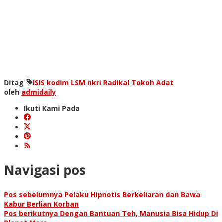
Ditag
ISIS
kodim
LSM
nkri
Radikal
Tokoh Adat
oleh
admidaily
Ikuti Kami Pada
Navigasi pos
Pos sebelumnya
Pelaku Hipnotis Berkeliaran dan Bawa
Kabur Berlian Korban
Pos berikutnya
Dengan Bantuan Teh, Manusia Bisa Hidup Di