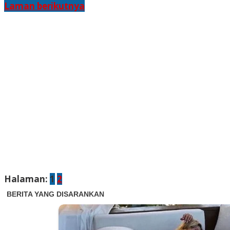
Laman berikutnya
Halaman:
1
2