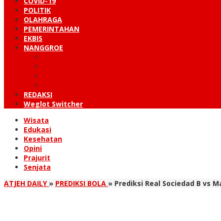
COVID-19
POLITIK
OLAHRAGA
PEMERINTAHAN
EKBIS
NANGGROE
LINTAS BARAT
KUTARAJA
LINTAS TIMUR
TANOH GAYO
REDAKSI
Weglot Switcher
Wisata
Edukasi
Kesehatan
Opini
Prajurit
Senjata
ATJEH DAILY
»
PREDIKSI BOLA
»
Prediksi Real Sociedad B vs M