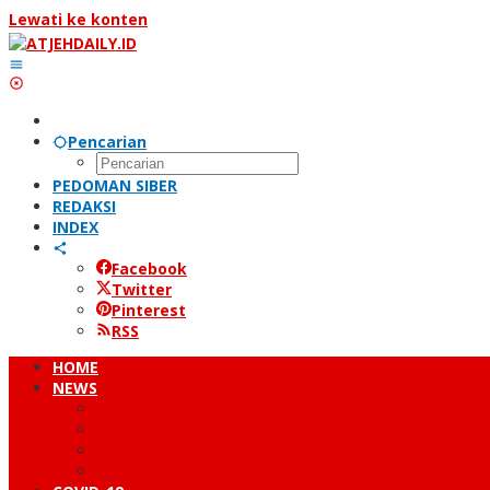
Lewati ke konten
Pencarian
PEDOMAN SIBER
REDAKSI
INDEX
Facebook
Twitter
Pinterest
RSS
HOME
NEWS
PERISTIWA
HUKUM & KRIMINAL
NUSANTARA
DUNIA