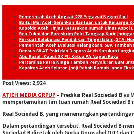
Pemerintah Aceh Angkat 228 Pegawai Negeri Sipil
Baitul Mal Aceh Serahkan Bantuan untuk Keluarga K
Kapolda Aceh Tinjau Kerusakan Rumah Dinas Aspol
Bea Cukai dan Bareskrim Polri Tangkap Kurir Jaring
Perkuat Kolaborasi Pendidikan Tinggi Islam, STAI 
Pemerintah Aceh Evaluasi Kelangkaan, SBA Tambah
Densus 88 AT Polri dan Dispora Aceh Satukan Lang
Abu Razali: Cabut SK Plt Ketua PA Nagan Raya
Pertamina Patra Niaga Tambah Penyaluran BBM unt
Kapolres Aceh Selatan Janji Rehab Rumah Janda E
Post Views:
2,924
ATJEH MEDIA GRPUP
– Prediksi Real Sociedad B vs
mempertemukan tim tuan rumah Real Sociedad B
Real Sociedad B, yang memenangkan pertandingan s
Dalam pertandingan tersebut, Real Sociedad B mem
Sociedad B dicetak oleh Gorka Gorosabel (10′) dan C