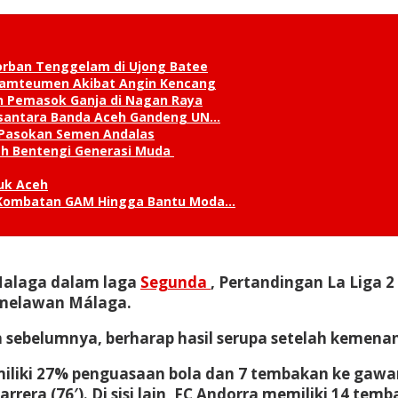
orban Tenggelam di Ujong Batee
 Lamteumen Akibat Angin Kencang
an Pemasok Ganja di Nagan Raya
Nusantara Banda Aceh Gandeng UN…
 Pasokan Semen Andalas
kah Bentengi Generasi Muda
uk Aceh
ks Kombatan GAM Hingga Bantu Moda…
 Malaga dalam laga
Segunda
, Pertandingan La Liga 2
 melawan Málaga.
ebelumnya, berharap hasil serupa setelah kemenang
iliki 27% penguasaan bola dan 7 tembakan ke gawan
arrera (76′). Di sisi lain, FC Andorra memiliki 14 t