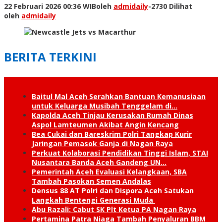
22 Februari 2026 00:36 WIB
oleh
admidaily
-
2730 Dilihat
oleh
admidaily
BERITA TERKINI
Baitul Mal Aceh Serahkan Bantuan Kemanusiaan
untuk Keluarga Musibah Tenggelam di…
Kapolda Aceh Tinjau Kerusakan Rumah Dinas
Aspol Lamteumen Akibat Angin Kencang
Bea Cukai dan Bareskrim Polri Tangkap Kurir
Jaringan Pemasok Ganja di Nagan Raya
Perkuat Kolaborasi Pendidikan Tinggi Islam, STAI
Nusantara Banda Aceh Gandeng UN…
Pemerintah Aceh Evaluasi Kelangkaan, SBA
Tambah Pasokan Semen Andalas
Densus 88 AT Polri dan Dispora Aceh Satukan
Langkah Bentengi Generasi Muda
Abu Razali: Cabut SK Plt Ketua PA Nagan Raya
Pertamina Patra Niaga Tambah Penyaluran BBM