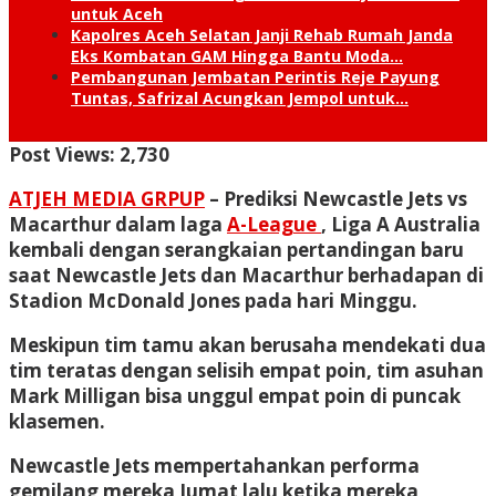
untuk Aceh
Kapolres Aceh Selatan Janji Rehab Rumah Janda
Eks Kombatan GAM Hingga Bantu Moda…
Pembangunan Jembatan Perintis Reje Payung
Tuntas, Safrizal Acungkan Jempol untuk…
Post Views:
2,730
ATJEH MEDIA GRPUP
– Prediksi Newcastle Jets vs
Macarthur dalam laga
A-League
, Liga A Australia
kembali dengan serangkaian pertandingan baru
saat Newcastle Jets dan Macarthur berhadapan di
Stadion McDonald Jones pada hari Minggu.
Meskipun tim tamu akan berusaha mendekati dua
tim teratas dengan selisih empat poin, tim asuhan
Mark Milligan bisa unggul empat poin di puncak
klasemen.
Newcastle Jets mempertahankan performa
gemilang mereka Jumat lalu ketika mereka