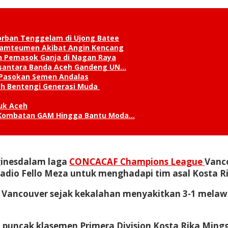
orban Tenggelam di Ujong Batee
 Lamteumen Akibat Angin Kencang
an Pemasok Ganja di Nagan Raya
Nusantara Banda Aceh Gandeng UN…
 Pasokan Semen Andalas
kah Bentengi Generasi Muda
uk Aceh
ks Kombatan GAM Hingga Bantu Moda…
ginesdalam laga
CONCACAF Champions League
Vanco
io Fello Meza untuk menghadapi tim asal Kosta Rik
 Vancouver sejak kekalahan menyakitkan 3-1 melawan
di puncak klasemen Primera Division Kosta Rika Mingg