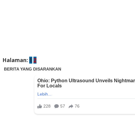
Halaman:
1
2