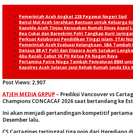
Pemerintah Aceh Angkat 228 Pegawai Negeri Sipil
Baitul Mal Aceh Serahkan Bantuan untuk Keluarga K
Kapolda Aceh Tinjau Kerusakan Rumah Dinas Aspol
Bea Cukai dan Bareskrim Polri Tangkap Kurir Jaring
Perkuat Kolaborasi Pendidikan Tinggi Islam, STAI 
Pemerintah Aceh Evaluasi Kelangkaan, SBA Tambah
Densus 88 AT Polri dan Dispora Aceh Satukan Lang
Abu Razali: Cabut SK Plt Ketua PA Nagan Raya
Pertamina Patra Niaga Tambah Penyaluran BBM unt
Kapolres Aceh Selatan Janji Rehab Rumah Janda E
Post Views:
2,907
ATJEH MEDIA GRPUP
– Prediksi Vancouver vs Carta
Champions CONCACAF 2026 saat bertandang ke Estad
Ini akan menjadi pertandingan kompetitif pertama
Desember lalu.
CS Cartagines tertinggal tiga poin dari Herediano 