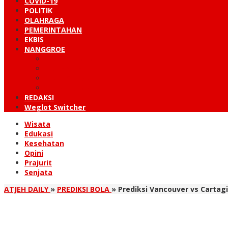
COVID-19
POLITIK
OLAHRAGA
PEMERINTAHAN
EKBIS
NANGGROE
LINTAS BARAT
KUTARAJA
LINTAS TIMUR
TANOH GAYO
REDAKSI
Weglot Switcher
Wisata
Edukasi
Kesehatan
Opini
Prajurit
Senjata
ATJEH DAILY
»
PREDIKSI BOLA
»
Prediksi Vancouver vs Carta