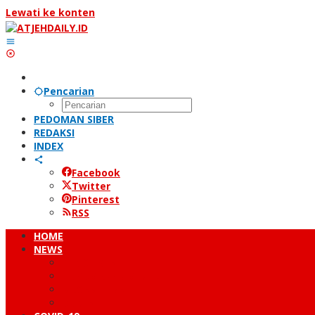
Lewati ke konten
Pencarian
PEDOMAN SIBER
REDAKSI
INDEX
Facebook
Twitter
Pinterest
RSS
HOME
NEWS
PERISTIWA
HUKUM & KRIMINAL
NUSANTARA
DUNIA