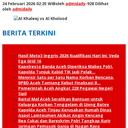
24 Februari 2026 02:25 WIB
oleh
admidaily
-
928 Dilihat
oleh
admidaily
BERITA TERKINI
Hasil Moto3 Inggris 2026 Kualifikasi Hari Ini: Veda
Ega Grid 16
Kapolresta Banda Aceh Diperiksa Mabes Polri,
Kapolda Tunjuk Kabid TIK Jadi Pelak…
Menyisir Satu per Satu Nama Korban Bencana,
BPBD Aceh Tamiang Kebut Finalisasi B…
Pemerintah Aceh Angkat 228 Pegawai Negeri
Sipil
Baitul Mal Aceh Serahkan Bantuan untuk
Keluarga Korban Tenggelam di Ujong Batee
Kapolda Aceh Tinjau Kerusakan Rumah Dinas
Aspol Lamteumen Akibat Angin Kencang
Bea Cukai dan Bareskrim Polri Tangkap Kurir
Jaringan Pemasok Ganja di Nagan Raya