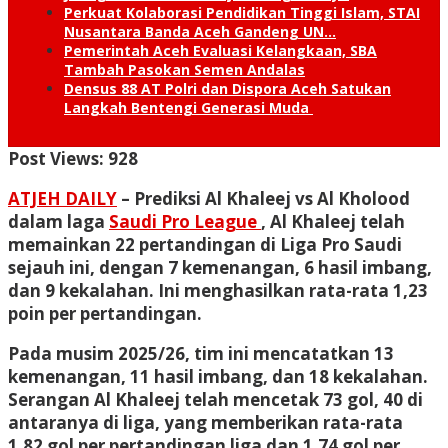
Perkuat Kolaborasi Pendidikan Tinggi Islam, STAI
Nusantara Banda Aceh Gandeng UN…
Pemerintah Aceh Evaluasi Kelangkaan, SBA
Tambah Pasokan Semen Andalas
Densus 88 AT Polri dan Dispora Aceh Satukan
Langkah Bentengi Generasi Muda
Post Views:
928
ATJEH DAILY
– Prediksi Al Khaleej vs Al Kholood
dalam laga
Saudi Pro League
, Al Khaleej telah
memainkan 22 pertandingan di Liga Pro Saudi
sejauh ini, dengan 7 kemenangan, 6 hasil imbang,
dan 9 kekalahan. Ini menghasilkan rata-rata 1,23
poin per pertandingan.
Pada musim 2025/26, tim ini mencatatkan 13
kemenangan, 11 hasil imbang, dan 18 kekalahan.
Serangan Al Khaleej telah mencetak 73 gol, 40 di
antaranya di liga, yang memberikan rata-rata
1,82 gol per pertandingan liga dan 1,74 gol per