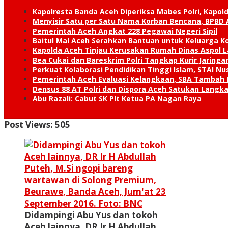
Kapolresta Banda Aceh Diperiksa Mabes Polri, Kapold
Menyisir Satu per Satu Nama Korban Bencana, BPBD 
Pemerintah Aceh Angkat 228 Pegawai Negeri Sipil
Baitul Mal Aceh Serahkan Bantuan untuk Keluarga K
Kapolda Aceh Tinjau Kerusakan Rumah Dinas Aspol
Bea Cukai dan Bareskrim Polri Tangkap Kurir Jaring
Perkuat Kolaborasi Pendidikan Tinggi Islam, STAI 
Pemerintah Aceh Evaluasi Kelangkaan, SBA Tambah
Densus 88 AT Polri dan Dispora Aceh Satukan Lang
Abu Razali: Cabut SK Plt Ketua PA Nagan Raya
Post Views:
505
Didampingi Abu Yus dan tokoh
Aceh lainnya, DR Ir H Abdullah