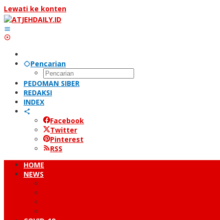
Lewati ke konten
Pencarian
PEDOMAN SIBER
REDAKSI
INDEX
Facebook
Twitter
Pinterest
RSS
HOME
NEWS
PERISTIWA
HUKUM & KRIMINAL
NUSANTARA
DUNIA