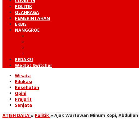
COVID-19
POLITIK
OLAHRAGA
PEMERINTAHAN
EKBIS
NANGGROE
LINTAS BARAT
KUTARAJA
LINTAS TIMUR
TANOH GAYO
REDAKSI
Weglot Switcher
Wisata
Edukasi
Kesehatan
Opini
Prajurit
Senjata
ATJEH DAILY
»
Politik
»
Ajak Wartawan Minum Kopi, Abdullah