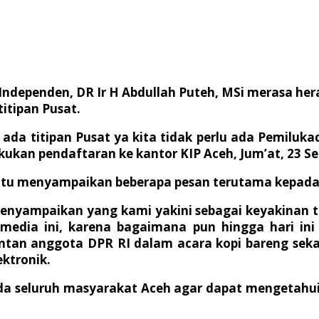
r Independen, DR Ir H Abdullah Puteh, MSi merasa he
titipan Pusat.
ika ada titipan Pusat ya kita tidak perlu ada Pemi
lakukan pendaftaran ke kantor KIP Aceh, Jum’at, 23 S
r itu menyampaikan beberapa pesan terutama kepad
yampaikan yang kami yakini sebagai keyakinan tim
edia ini, karena bagaimana pun hingga hari in
tan anggota DPR RI dalam acara kopi bareng seka
ektronik.
 seluruh masyarakat Aceh agar dapat mengetahui 