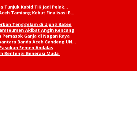
a Tunjuk Kabid TIK Jadi Pelak…
Aceh Tamiang Kebut Finalisasi B…
orban Tenggelam di Ujong Batee
 Lamteumen Akibat Angin Kencang
an Pemasok Ganja di Nagan Raya
Nusantara Banda Aceh Gandeng UN…
 Pasokan Semen Andalas
kah Bentengi Generasi Muda