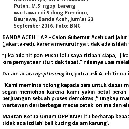
Puteh, M.Si ngopi bareng
wartawan di Solong Premium,
Beurawe, Banda Aceh, Jum’at 23
September 2016. Foto: BNC
BANDA ACEH | AP
– Calon Gubernur Aceh dari jalu
(Jakarta-red), karena menurutnya tidak ada istilah 
“Jika ada titipan Pusat lalu saya titipan siapa, j
kira pernyataan itu tidak tepat,” nilainya usai me
Dalam acara
ngopi bareng
itu
,
putra asli Aceh Timu
“Kami meminta tolong kepada pers untuk dapat men
segan memohon karena kami yakin betul peran m
perjuangan sebuah proses demokrasi,” ungkap man
wartawan dari berbagai media cetak, online dan el
Mantan Ketua Umum DPP KNPI itu berharap kepada
tidak ada istilah’ beli kucing dalam karung’.