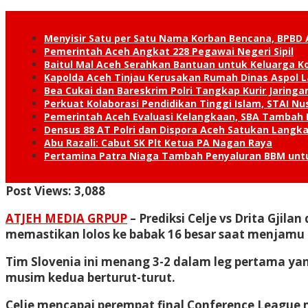
Menyisir Satu per Satu Nama Korban Bencana, BPBD 
Pemerintah Aceh Angkat 228 Pegawai Negeri Sipil
Baitul Mal Aceh Serahkan Bantuan untuk Keluarga K
Kapolda Aceh Tinjau Kerusakan Rumah Dinas Aspol
Bea Cukai dan Bareskrim Polri Tangkap Kurir Jaring
Perkuat Kolaborasi Pendidikan Tinggi Islam, STAI 
Pemerintah Aceh Evaluasi Kelangkaan, SBA Tambah
Densus 88 AT Polri dan Dispora Aceh Satukan Lang
Abu Razali: Cabut SK Plt Ketua PA Nagan Raya
Pertamina Patra Niaga Tambah Penyaluran BBM unt
Post Views:
3,088
ATJEH MEDIA GRPUP
– Prediksi Celje vs Drita Gjila
memastikan lolos ke babak 16 besar saat menjamu Dr
Tim Slovenia ini menang 3-2 dalam leg pertama yang
musim kedua berturut-turut.
Celje mencapai perempat final Conference League