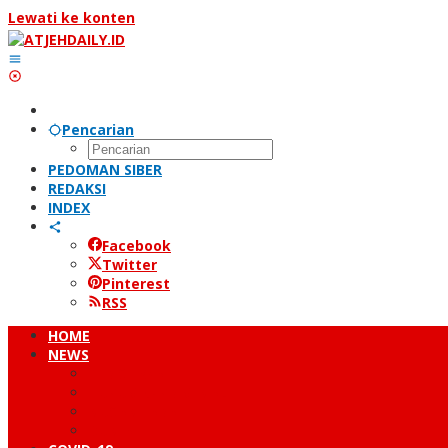
Lewati ke konten
Pencarian
PEDOMAN SIBER
REDAKSI
INDEX
Facebook
Twitter
Pinterest
RSS
HOME
NEWS
PERISTIWA
HUKUM & KRIMINAL
NUSANTARA
DUNIA