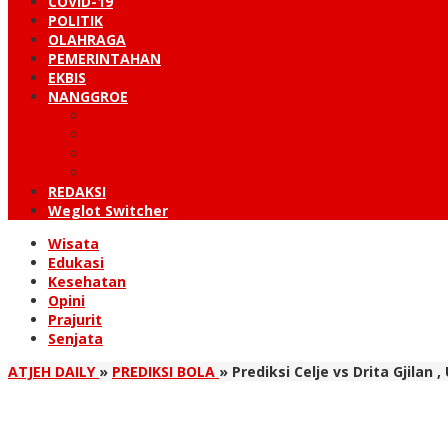
COVID-19
POLITIK
OLAHRAGA
PEMERINTAHAN
EKBIS
NANGGROE
LINTAS BARAT
KUTARAJA
LINTAS TIMUR
TANOH GAYO
REDAKSI
Weglot Switcher
Wisata
Edukasi
Kesehatan
Opini
Prajurit
Senjata
ATJEH DAILY
»
PREDIKSI BOLA
»
Prediksi Celje vs Drita Gjilan