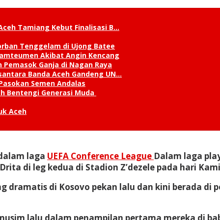
Aceh Tamiang Kebut Finalisasi B…
orban Tenggelam di Ujong Batee
 Lamteumen Akibat Angin Kencang
an Pemasok Ganja di Nagan Raya
Nusantara Banda Aceh Gandeng UN…
 Pasokan Semen Andalas
kah Bentengi Generasi Muda
uk Aceh
n dalam laga
UEFA Conference League
Dalam laga play
ita di leg kedua di Stadion Z’dezele pada hari Kami
 dramatis di Kosovo pekan lalu dan kini berada di po
 musim lalu dalam penampilan pertama mereka di b