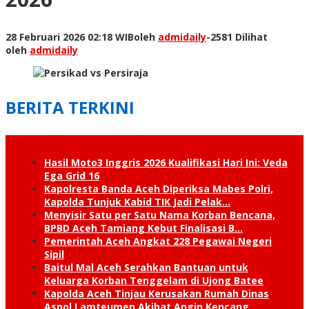
28 Februari 2026 02:18 WIB
oleh
admidaily
-
2581 Dilihat
oleh
admidaily
BERITA TERKINI
Hasil Moto3 Inggris 2026 Kualifikasi Hari Ini: Veda
Ega Grid 16
Kapolresta Banda Aceh Diperiksa Mabes Polri,
Kapolda Tunjuk Kabid TIK Jadi Pelak…
Menyisir Satu per Satu Nama Korban Bencana,
BPBD Aceh Tamiang Kebut Finalisasi B…
Pemerintah Aceh Angkat 228 Pegawai Negeri
Sipil
Baitul Mal Aceh Serahkan Bantuan untuk
Keluarga Korban Tenggelam di Ujong Batee
Kapolda Aceh Tinjau Kerusakan Rumah Dinas
Aspol Lamteumen Akibat Angin Kencang