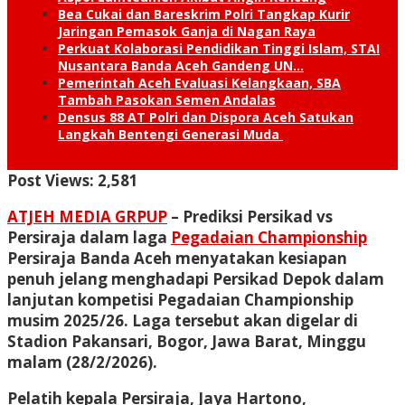
Bea Cukai dan Bareskrim Polri Tangkap Kurir
Jaringan Pemasok Ganja di Nagan Raya
Perkuat Kolaborasi Pendidikan Tinggi Islam, STAI
Nusantara Banda Aceh Gandeng UN…
Pemerintah Aceh Evaluasi Kelangkaan, SBA
Tambah Pasokan Semen Andalas
Densus 88 AT Polri dan Dispora Aceh Satukan
Langkah Bentengi Generasi Muda
Post Views:
2,581
ATJEH MEDIA GRPUP
– Prediksi Persikad vs
Persiraja dalam laga
Pegadaian Championship
Persiraja Banda Aceh menyatakan kesiapan
penuh jelang menghadapi Persikad Depok dalam
lanjutan kompetisi Pegadaian Championship
musim 2025/26. Laga tersebut akan digelar di
Stadion Pakansari, Bogor, Jawa Barat, Minggu
malam (28/2/2026).
Pelatih kepala Persiraja, Jaya Hartono,