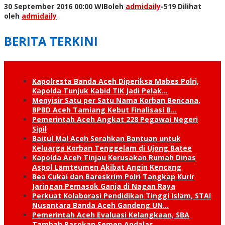
30 September 2016 00:00 WIB
oleh
admidaily
-
519 Dilihat
oleh
admidaily
BERITA TERKINI
Kapolresta Banda Aceh Diperiksa Mabes Polri,
Kapolda Tunjuk Kabid TIK Jadi Pelak…
Menyisir Satu per Satu Nama Korban Bencana,
BPBD Aceh Tamiang Kebut Finalisasi B…
Pemerintah Aceh Angkat 228 Pegawai Negeri
Sipil
Baitul Mal Aceh Serahkan Bantuan untuk
Keluarga Korban Tenggelam di Ujong Batee
Kapolda Aceh Tinjau Kerusakan Rumah Dinas
Aspol Lamteumen Akibat Angin Kencang
Bea Cukai dan Bareskrim Polri Tangkap Kurir
Jaringan Pemasok Ganja di Nagan Raya
Perkuat Kolaborasi Pendidikan Tinggi Islam, STAI
Nusantara Banda Aceh Gandeng UN…
Pemerintah Aceh Evaluasi Kelangkaan, SBA
Tambah Pasokan Semen Andalas