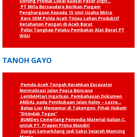
Dorong Produk Lokal Kuasai Pasar Digit…
PT Mifa Bersaudara Berikan Piagam
Penghargaan Kepada 15 Unit Usaha Mitra
Karo SDM Polda Aceh Tinjau Lahan Produktif
Ketahanan Pangan di Aceh Barat
Polisi Tangkap Pelaku Pembakar Alat Berat PT
WGU
TANOH GAYO
Pemda Aceh Tengah Kerahkan Excavator
Normalisasi Jalan Pasca Bencana
LembAHtari Ingatkan, Pembahasan Dokumen
AMDAL pada Pembukaan Jalan Kaloy – Leste…
Balap Liar Menjamur di Takengon, Pihak Hukum
“Ditindak Tegas”
BUMDes Cemerlang Penyedia Material Galian C,
untuk PT. Prapen Prima Mandiri
Sungai Samarkilang Jadi Saksi Sejarah Mancing
Mania