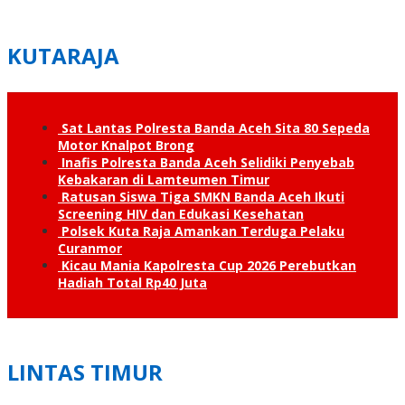
KUTARAJA
Sat Lantas Polresta Banda Aceh Sita 80 Sepeda
Motor Knalpot Brong
Inafis Polresta Banda Aceh Selidiki Penyebab
Kebakaran di Lamteumen Timur
Ratusan Siswa Tiga SMKN Banda Aceh Ikuti
Screening HIV dan Edukasi Kesehatan
Polsek Kuta Raja Amankan Terduga Pelaku
Curanmor
Kicau Mania Kapolresta Cup 2026 Perebutkan
Hadiah Total Rp40 Juta
LINTAS TIMUR