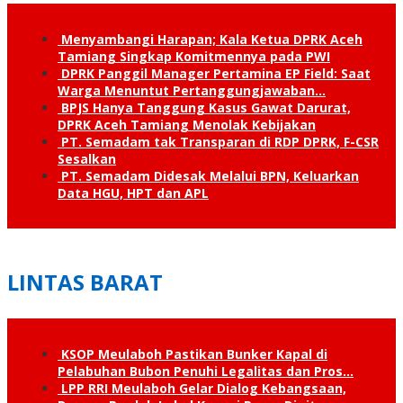
Menyambangi Harapan; Kala Ketua DPRK Aceh
Tamiang Singkap Komitmennya pada PWI
DPRK Panggil Manager Pertamina EP Field: Saat
Warga Menuntut Pertanggung­jawaban…
BPJS Hanya Tanggung Kasus Gawat Darurat,
DPRK Aceh Tamiang Menolak Kebijakan
PT. Semadam tak Transparan di RDP DPRK, F-CSR
Sesalkan
PT. Semadam Didesak Melalui BPN, Keluarkan
Data HGU, HPT dan APL
LINTAS BARAT
KSOP Meulaboh Pastikan Bunker Kapal di
Pelabuhan Bubon Penuhi Legalitas dan Pros…
LPP RRI Meulaboh Gelar Dialog Kebangsaan,