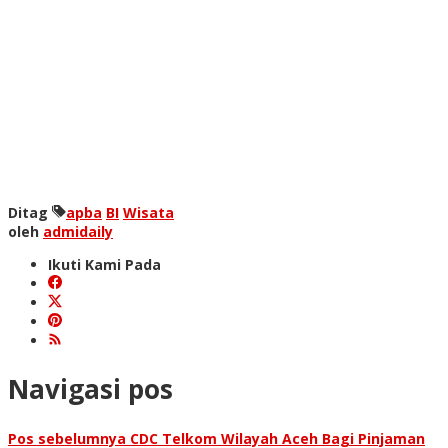
Ditag
apba
BI
Wisata
oleh
admidaily
Ikuti Kami Pada
Navigasi pos
Pos sebelumnya
CDC Telkom Wilayah Aceh Bagi Pinjaman