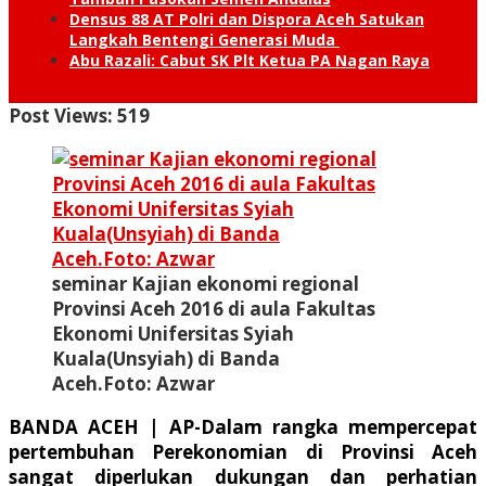
Densus 88 AT Polri dan Dispora Aceh Satukan
Langkah Bentengi Generasi Muda
Abu Razali: Cabut SK Plt Ketua PA Nagan Raya
Post Views:
519
seminar Kajian ekonomi regional
Provinsi Aceh 2016 di aula Fakultas
Ekonomi Unifersitas Syiah
Kuala(Unsyiah) di Banda
Aceh.Foto: Azwar
BANDA ACEH | AP
-Dalam rangka mempercepat
pertembuhan Perekonomian di Provinsi Aceh
sangat diperlukan dukungan dan perhatian