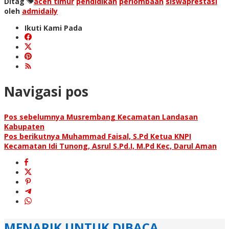
Ditag
aceh timur
pendidikan
perlombaan
siswaprestasi
oleh
admidaily
Ikuti Kami Pada
Navigasi pos
Pos sebelumnya
Musrembang Kecamatan Landasan
Kabupaten
Pos berikutnya
Muhammad Faisal, S.Pd Ketua KNPI
Kecamatan Idi Tunong, Asrul S.Pd.I, M.Pd Kec, Darul Aman
MENARIK UNTUK DIBACA...