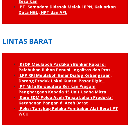
Sesalkan
PT. Semadam Didesak Melalui BPN, Keluarkan
Data HGU, HPT dan APL
LINTAS BARAT
KSOP Meulaboh Pastikan Bunker Kapal di
Pelabuhan Bubon Penuhi Legalitas dan Pros…
LPP RRI Meulaboh Gelar Dialog Kebangsaan,
Dorong Produk Lokal Kuasai Pasar Digit…
PT Mifa Bersaudara Berikan Piagam
Penghargaan Kepada 15 Unit Usaha Mitra
Karo SDM Polda Aceh Tinjau Lahan Produktif
Ketahanan Pangan di Aceh Barat
Polisi Tangkap Pelaku Pembakar Alat Berat PT
WGU