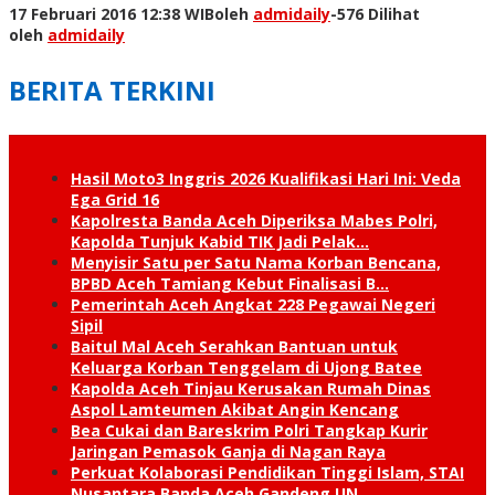
17 Februari 2016 12:38 WIB
oleh
admidaily
-
576 Dilihat
oleh
admidaily
BERITA TERKINI
Hasil Moto3 Inggris 2026 Kualifikasi Hari Ini: Veda
Ega Grid 16
Kapolresta Banda Aceh Diperiksa Mabes Polri,
Kapolda Tunjuk Kabid TIK Jadi Pelak…
Menyisir Satu per Satu Nama Korban Bencana,
BPBD Aceh Tamiang Kebut Finalisasi B…
Pemerintah Aceh Angkat 228 Pegawai Negeri
Sipil
Baitul Mal Aceh Serahkan Bantuan untuk
Keluarga Korban Tenggelam di Ujong Batee
Kapolda Aceh Tinjau Kerusakan Rumah Dinas
Aspol Lamteumen Akibat Angin Kencang
Bea Cukai dan Bareskrim Polri Tangkap Kurir
Jaringan Pemasok Ganja di Nagan Raya
Perkuat Kolaborasi Pendidikan Tinggi Islam, STAI
Nusantara Banda Aceh Gandeng UN…