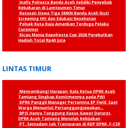
Inafis Polresta Banda Aceh Selidiki Penyebab
Kebakaran di Lamteumen Timur
Ratusan Siswa Tiga SMKN Banda Aceh Ikuti
Screening HIV dan Edukasi Kesehatan
Polsek Kuta Raja Amankan Terduga Pelaku
Curanmor
Kicau Mania Kapolresta Cup 2026 Perebutkan
Hadiah Total Rp40 Juta
LINTAS TIMUR
Menyambangi Harapan; Kala Ketua DPRK Aceh
Tamiang Singkap Komitmennya pada PWI
DPRK Panggil Manager Pertamina EP Field: Saat
Warga Menuntut Pertanggung­jawaban…
BPJS Hanya Tanggung Kasus Gawat Darurat,
DPRK Aceh Tamiang Menolak Kebijakan
PT. Semadam tak Transparan di RDP DPRK, F-CSR