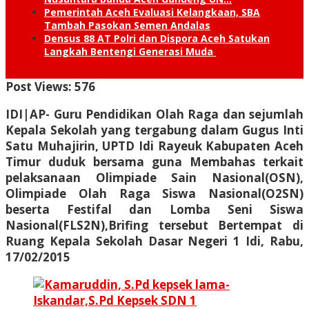
Pemerintah Aceh Evaluasi Kelangkaan, SBA
Tambah Pasokan Semen Andalas
Densus 88 AT Polri dan Dispora Aceh Satukan
Langkah Bentengi Generasi Muda
Post Views:
576
IDI|AP- Guru Pendidikan Olah Raga dan sejumlah
Kepala Sekolah yang tergabung dalam Gugus Inti
Satu Muhajirin, UPTD Idi Rayeuk Kabupaten Aceh
Timur duduk bersama guna Membahas terkait
pelaksanaan Olimpiade Sain Nasional(OSN),
Olimpiade Olah Raga Siswa Nasional(O2SN)
beserta Festifal dan Lomba Seni Siswa
Nasional(FLS2N),Brifing tersebut Bertempat di
Ruang Kepala Sekolah Dasar Negeri 1 Idi, Rabu,
17/02/2015