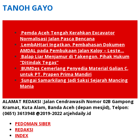
TANOH GAYO
Pemda Aceh Tengah Kerahkan Excavator
Normalisasi Jalan Pasca Bencana
LembAHtari Ingatkan, Pembahasan Dokumen
AMDAL pada Pembukaan Jalan Kaloy – Leste…
Balap Liar Menjamur di Takengon, Pihak Hukum
“Ditindak Tegas”
BUMDes Cemerlang Penyedia Material Galian C,
untuk PT. Prapen Prima Mandiri
Sungai Samarkilang Jadi Saksi Sejarah Mancing
Mania
ALAMAT REDAKSI
:Jalan Cendrawasih Nomor 02B Gampong
Kramat, Kuta Alam, Banda Aceh (depan mesjid), Telpon:
(0651) 3613948
@2019-2022 atjehdaily.id
PEDOMAN SIBER
REDAKSI
INDEX